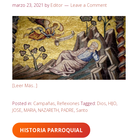
marzo 23, 2021
by
Editor
Leave a Comment
[Leer Más..]
Posted in:
Campañas
,
Reflexiones
Tagged:
Dios
,
HIJO
,
JOSE
,
MARIA
,
NAZARETH
,
PADRE
,
Santo
HISTORIA PARROQUIAL