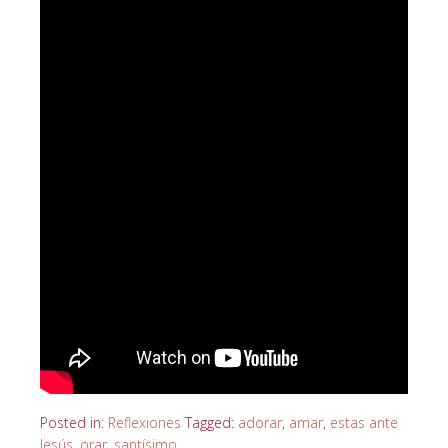
Posted in:
Reflexiones
Tagged:
adorar
,
amar
,
estas ante
Jesús
,
orar
,
santísimo